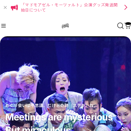
「マドモアゼル・モーツァルト」公演グッズ発送開
始日について
Recommend
おすすめキーワード
Category
商品カテゴリ
Apparel
グッバイマイダーリン★
7dolls
めぐり会いは不思議、だけど奇跡（ステキ）ね。
Goods
Meetings are mysterious
グッバイマイダーリン★
SUNDAY
IMAGINE
But miraculous
7dolls