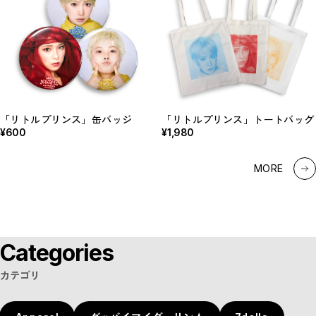
「リトルプリンス」缶バッジ
「ホーム」アクリルスタンド
「シャボン玉とんだ宇宙（ソラ）
「リトルプリンス」トートバッグ
音楽座ミュージカル×シネマ「ホ
「シャボン玉とんだ宇宙（ソラ）
¥600
¥1,650
¥1,980
までとんだ」クリアファイル
ーム」トートバッグ
までとんだ」Tシャツ
¥500
¥2,200
¥5,500
MORE
Categories
カテゴリ