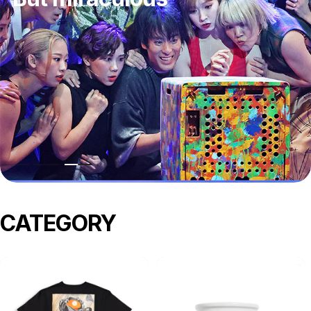
CD
ラブ・レター
泣かないで
シャボン玉とんだ宇宙（ソラ）までとんだ
ホーム
リトルプリンス
とってもゴースト
マドモアゼル・モーツァルト
Music
Pamphlet
CLOSE
CATEGORY