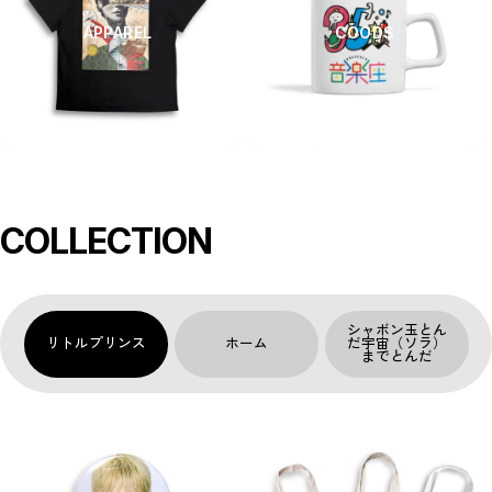
APPAREL
COODS
COLLECTION
シャボン玉とん
リトルプリンス
ホーム
だ宇宙（ソラ）
までとんだ