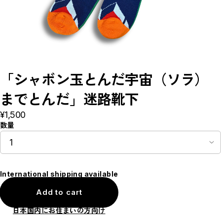
CD
ラブ・レター
泣かないで
シャボン玉とんだ宇宙（ソラ）までとんだ
ホーム
リトルプリンス
とってもゴースト
マドモアゼル・モーツァルト
Music
Pamphlet
「シャボン玉とんだ宇宙（ソラ）
CLOSE
までとんだ」迷路靴下
¥1,500
数量
International shipping available
Add to cart
日本国内にお住まいの方向け