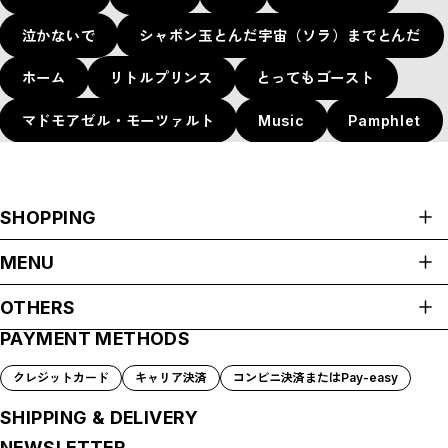
泣かないで
シャボン玉とんだ宇宙（ソラ）までとんだ
ホーム
リトルプリンス
とってもゴースト
マドモアゼル・モーツァルト
Music
Pamphlet
SHOPPING
ALL ITEMS
MENU
Apparel
HOME
OTHERS
グッバイマイダーリン★
ABOUT
7dolls
PAYMENT METHODS
プライバシーポリシー
Goods
SHOP GUIDE
特定商取引法に基づく表記
PAYMENT METHODS
グッバイマイダーリン★
クレジットカード
キャリア決済
コンビニ決済またはPay-easy
BLOG
SUNDAY
COMMUNITY
IMAGINE
SHIPPING & DELIVERY
7dolls
CONTACT
NEWSLETTER