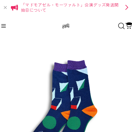
「マドモアゼル・モーツァルト」公演グッズ発送開
始日について
Recommend
おすすめキーワード
Category
商品カテゴリ
Apparel
グッバイマイダーリン★
7dolls
Goods
グッバイマイダーリン★
SUNDAY
IMAGINE
7dolls