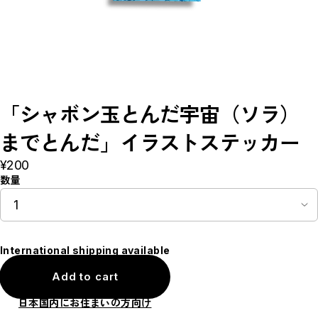
CD
ラブ・レター
泣かないで
シャボン玉とんだ宇宙（ソラ）までとんだ
ホーム
リトルプリンス
とってもゴースト
マドモアゼル・モーツァルト
Music
Pamphlet
「シャボン玉とんだ宇宙（ソラ）
CLOSE
までとんだ」イラストステッカー
¥200
数量
International shipping available
Add to cart
日本国内にお住まいの方向け