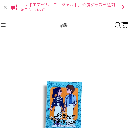
「マドモアゼル・モーツァルト」公演グッズ発送開
始日について
Recommend
おすすめキーワード
Category
商品カテゴリ
Apparel
グッバイマイダーリン★
7dolls
Goods
グッバイマイダーリン★
SUNDAY
IMAGINE
7dolls